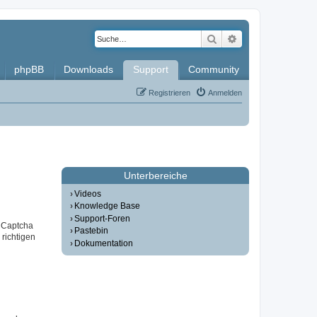
Suche
Erweiterte Such
phpBB
Downloads
Support
Community
Registrieren
Anmelden
Unterbereiche
Videos
Knowledge Base
Support-Foren
r Captcha
Pastebin
 richtigen
Dokumentation