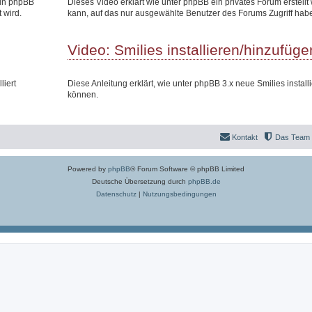
 in phpBB
Dieses Video erklärt wie unter phpBB ein privates Forum erstell
 wird.
kann, auf das nur ausgewählte Benutzer des Forums Zugriff hab
Video: Smilies installieren/hinzufüge
liert
Diese Anleitung erklärt, wie unter phpBB 3.x neue Smilies install
können.
Kontakt
Das Team
Powered by
phpBB
® Forum Software © phpBB Limited
Deutsche Übersetzung durch
phpBB.de
Datenschutz
|
Nutzungsbedingungen