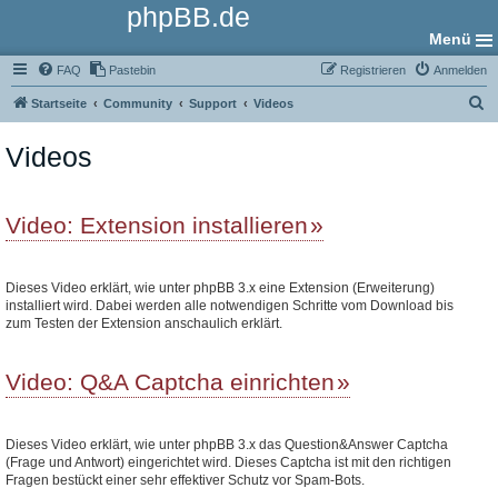
phpBB.de
Menü
FAQ
Pastebin
Registrieren
Anmelden
S
Startseite
Community
Support
Videos
u
Videos
c
h
e
Video: Extension installieren
Dieses Video erklärt, wie unter phpBB 3.x eine Extension (Erweiterung)
installiert wird. Dabei werden alle notwendigen Schritte vom Download bis
zum Testen der Extension anschaulich erklärt.
Video: Q&A Captcha einrichten
Dieses Video erklärt, wie unter phpBB 3.x das Question&Answer Captcha
(Frage und Antwort) eingerichtet wird. Dieses Captcha ist mit den richtigen
Fragen bestückt einer sehr effektiver Schutz vor Spam-Bots.