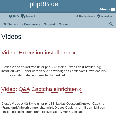
phpBB.de
Menü
FAQ
Pastebin
Registrieren
Anmelden
S
Startseite
Community
Support
Videos
u
Videos
c
h
e
Video: Extension installieren
Dieses Video erklärt, wie unter phpBB 3.x eine Extension (Erweiterung)
installiert wird. Dabei werden alle notwendigen Schritte vom Download bis
zum Testen der Extension anschaulich erklärt.
Video: Q&A Captcha einrichten
Dieses Video erklärt, wie unter phpBB 3.x das Question&Answer Captcha
(Frage und Antwort) eingerichtet wird. Dieses Captcha ist mit den richtigen
Fragen bestückt einer sehr effektiver Schutz vor Spam-Bots.