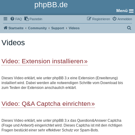
phpBB.de
Menü
FAQ
Pastebin
Registrieren
Anmelden
S
Startseite
Community
Support
Videos
u
Videos
c
h
e
Video: Extension installieren
Dieses Video erklärt, wie unter phpBB 3.x eine Extension (Erweiterung)
installiert wird. Dabei werden alle notwendigen Schritte vom Download bis
zum Testen der Extension anschaulich erklärt.
Video: Q&A Captcha einrichten
Dieses Video erklärt, wie unter phpBB 3.x das Question&Answer Captcha
(Frage und Antwort) eingerichtet wird. Dieses Captcha ist mit den richtigen
Fragen bestückt einer sehr effektiver Schutz vor Spam-Bots.