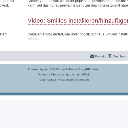
 in phpBB
Dieses Video erklärt wie unter phpBB ein privates Forum erstell
 wird.
kann, auf das nur ausgewählte Benutzer des Forums Zugriff hab
Video: Smilies installieren/hinzufüge
liert
Diese Anleitung erklärt, wie unter phpBB 3.x neue Smilies install
können.
Kontakt
Das Team
Powered by
phpBB
® Forum Software © phpBB Limited
Deutsche Übersetzung durch
phpBB.de
Datenschutz
|
Nutzungsbedingungen