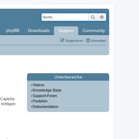
Suche
Erweiterte Such
phpBB
Downloads
Support
Community
Registrieren
Anmelden
Unterbereiche
Videos
Knowledge Base
Support-Foren
r Captcha
Pastebin
 richtigen
Dokumentation