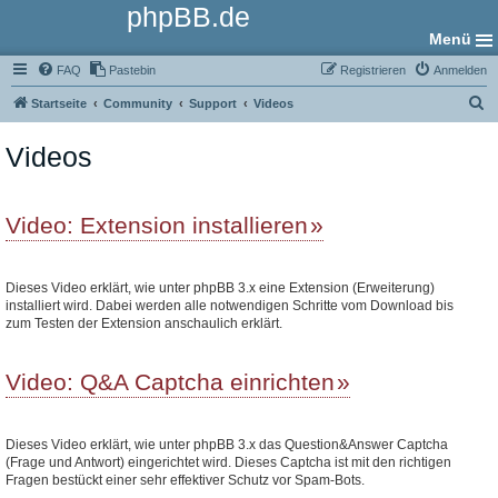
phpBB.de
Menü
FAQ
Pastebin
Registrieren
Anmelden
S
Startseite
Community
Support
Videos
u
Videos
c
h
e
Video: Extension installieren
Dieses Video erklärt, wie unter phpBB 3.x eine Extension (Erweiterung)
installiert wird. Dabei werden alle notwendigen Schritte vom Download bis
zum Testen der Extension anschaulich erklärt.
Video: Q&A Captcha einrichten
Dieses Video erklärt, wie unter phpBB 3.x das Question&Answer Captcha
(Frage und Antwort) eingerichtet wird. Dieses Captcha ist mit den richtigen
Fragen bestückt einer sehr effektiver Schutz vor Spam-Bots.