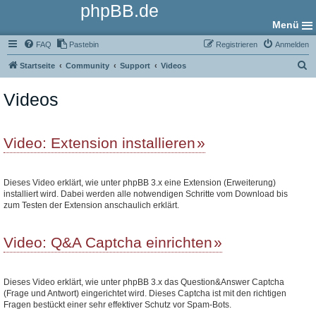
phpBB.de
Menü
FAQ
Pastebin
Registrieren
Anmelden
S
Startseite
Community
Support
Videos
u
Videos
c
h
e
Video: Extension installieren
Dieses Video erklärt, wie unter phpBB 3.x eine Extension (Erweiterung)
installiert wird. Dabei werden alle notwendigen Schritte vom Download bis
zum Testen der Extension anschaulich erklärt.
Video: Q&A Captcha einrichten
Dieses Video erklärt, wie unter phpBB 3.x das Question&Answer Captcha
(Frage und Antwort) eingerichtet wird. Dieses Captcha ist mit den richtigen
Fragen bestückt einer sehr effektiver Schutz vor Spam-Bots.