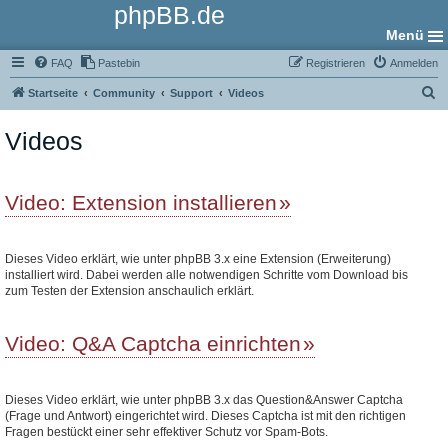
phpBB.de
Menü
FAQ
Pastebin
Registrieren
Anmelden
S
Startseite
Community
Support
Videos
u
Videos
c
h
e
Video: Extension installieren
Dieses Video erklärt, wie unter phpBB 3.x eine Extension (Erweiterung)
installiert wird. Dabei werden alle notwendigen Schritte vom Download bis
zum Testen der Extension anschaulich erklärt.
Video: Q&A Captcha einrichten
Dieses Video erklärt, wie unter phpBB 3.x das Question&Answer Captcha
(Frage und Antwort) eingerichtet wird. Dieses Captcha ist mit den richtigen
Fragen bestückt einer sehr effektiver Schutz vor Spam-Bots.