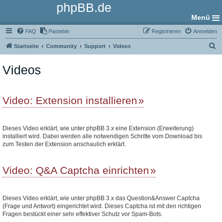
phpBB.de
Menü
FAQ
Pastebin
Registrieren
Anmelden
S
Startseite
Community
Support
Videos
u
Videos
c
h
e
Video: Extension installieren
Dieses Video erklärt, wie unter phpBB 3.x eine Extension (Erweiterung)
installiert wird. Dabei werden alle notwendigen Schritte vom Download bis
zum Testen der Extension anschaulich erklärt.
Video: Q&A Captcha einrichten
Dieses Video erklärt, wie unter phpBB 3.x das Question&Answer Captcha
(Frage und Antwort) eingerichtet wird. Dieses Captcha ist mit den richtigen
Fragen bestückt einer sehr effektiver Schutz vor Spam-Bots.