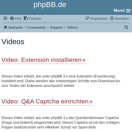
phpBB.de
Menü
FAQ
Pastebin
Registrieren
Anmelden
S
Startseite
Community
Support
Videos
u
Videos
c
h
e
Video: Extension installieren
Dieses Video erklärt, wie unter phpBB 3.x eine Extension (Erweiterung)
installiert wird. Dabei werden alle notwendigen Schritte vom Download bis
zum Testen der Extension anschaulich erklärt.
Video: Q&A Captcha einrichten
Dieses Video erklärt, wie unter phpBB 3.x das Question&Answer Captcha
(Frage und Antwort) eingerichtet wird. Dieses Captcha ist mit den richtigen
Fragen bestückt einer sehr effektiver Schutz vor Spam-Bots.