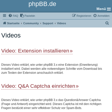
phpBB.de
Menü
FAQ
Pastebin
Registrieren
Anmelden
S
Startseite
Community
Support
Videos
u
Videos
c
h
e
Video: Extension installieren
Dieses Video erklärt, wie unter phpBB 3.x eine Extension (Erweiterung)
installiert wird. Dabei werden alle notwendigen Schritte vom Download bis
zum Testen der Extension anschaulich erklärt.
Video: Q&A Captcha einrichten
Dieses Video erklärt, wie unter phpBB 3.x das Question&Answer Captcha
(Frage und Antwort) eingerichtet wird. Dieses Captcha ist mit den richtigen
Fragen bestückt einer sehr effektiver Schutz vor Spam-Bots.