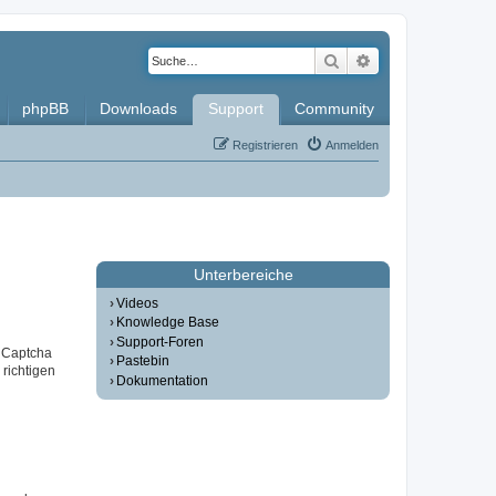
Suche
Erweiterte Such
phpBB
Downloads
Support
Community
Registrieren
Anmelden
Unterbereiche
Videos
Knowledge Base
Support-Foren
r Captcha
Pastebin
 richtigen
Dokumentation