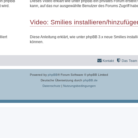
 in phpBB
Dieses Video erklärt wie unter phpBB ein privates Forum erstell
 wird.
kann, auf das nur ausgewählte Benutzer des Forums Zugriff hab
Video: Smilies installieren/hinzufüge
liert
Diese Anleitung erklärt, wie unter phpBB 3.x neue Smilies install
können.
Kontakt
Das Team
Powered by
phpBB
® Forum Software © phpBB Limited
Deutsche Übersetzung durch
phpBB.de
Datenschutz
|
Nutzungsbedingungen