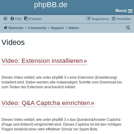
phpBB.de
Menü
FAQ
Pastebin
Registrieren
Anmelden
S
Startseite
Community
Support
Videos
u
Videos
c
h
e
Video: Extension installieren
Dieses Video erklärt, wie unter phpBB 3.x eine Extension (Erweiterung)
installiert wird. Dabei werden alle notwendigen Schritte vom Download bis
zum Testen der Extension anschaulich erklärt.
Video: Q&A Captcha einrichten
Dieses Video erklärt, wie unter phpBB 3.x das Question&Answer Captcha
(Frage und Antwort) eingerichtet wird. Dieses Captcha ist mit den richtigen
Fragen bestückt einer sehr effektiver Schutz vor Spam-Bots.