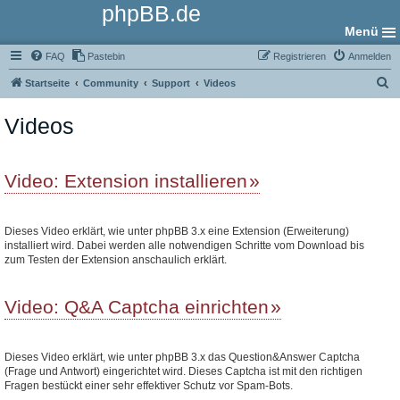
phpBB.de
Menü
FAQ
Pastebin
Registrieren
Anmelden
S
Startseite
Community
Support
Videos
u
Videos
c
h
e
Video: Extension installieren
Dieses Video erklärt, wie unter phpBB 3.x eine Extension (Erweiterung)
installiert wird. Dabei werden alle notwendigen Schritte vom Download bis
zum Testen der Extension anschaulich erklärt.
Video: Q&A Captcha einrichten
Dieses Video erklärt, wie unter phpBB 3.x das Question&Answer Captcha
(Frage und Antwort) eingerichtet wird. Dieses Captcha ist mit den richtigen
Fragen bestückt einer sehr effektiver Schutz vor Spam-Bots.