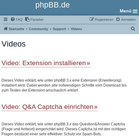
phpBB.de
Menü
FAQ
Pastebin
Registrieren
Anmelden
S
Startseite
Community
Support
Videos
u
Videos
c
h
e
Video: Extension installieren
Dieses Video erklärt, wie unter phpBB 3.x eine Extension (Erweiterung)
installiert wird. Dabei werden alle notwendigen Schritte vom Download bis
zum Testen der Extension anschaulich erklärt.
Video: Q&A Captcha einrichten
Dieses Video erklärt, wie unter phpBB 3.x das Question&Answer Captcha
(Frage und Antwort) eingerichtet wird. Dieses Captcha ist mit den richtigen
Fragen bestückt einer sehr effektiver Schutz vor Spam-Bots.