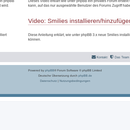
 in phpBB
Dieses Video erklärt wie unter phpBB ein privates Forum erstell
 wird.
kann, auf das nur ausgewählte Benutzer des Forums Zugriff hab
Video: Smilies installieren/hinzufüge
liert
Diese Anleitung erklärt, wie unter phpBB 3.x neue Smilies install
können.
Kontakt
Das Team
Powered by
phpBB
® Forum Software © phpBB Limited
Deutsche Übersetzung durch
phpBB.de
Datenschutz
|
Nutzungsbedingungen