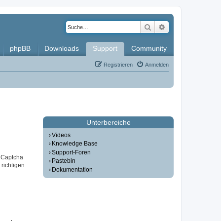
Suche
Erweiterte Such
phpBB
Downloads
Support
Community
Registrieren
Anmelden
Unterbereiche
Videos
Knowledge Base
Support-Foren
r Captcha
Pastebin
 richtigen
Dokumentation