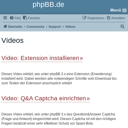
phpBB.de
Menü
FAQ
Pastebin
Registrieren
Anmelden
S
Startseite
Community
Support
Videos
u
Videos
c
h
e
Video: Extension installieren
Dieses Video erklärt, wie unter phpBB 3.x eine Extension (Erweiterung)
installiert wird. Dabei werden alle notwendigen Schritte vom Download bis
zum Testen der Extension anschaulich erklärt.
Video: Q&A Captcha einrichten
Dieses Video erklärt, wie unter phpBB 3.x das Question&Answer Captcha
(Frage und Antwort) eingerichtet wird. Dieses Captcha ist mit den richtigen
Fragen bestückt einer sehr effektiver Schutz vor Spam-Bots.