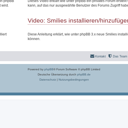
 in phpBB
Dieses Video erklärt wie unter phpBB ein privates Forum erstell
 wird.
kann, auf das nur ausgewählte Benutzer des Forums Zugriff hab
Video: Smilies installieren/hinzufüge
liert
Diese Anleitung erklärt, wie unter phpBB 3.x neue Smilies install
können.
Kontakt
Das Team
Powered by
phpBB
® Forum Software © phpBB Limited
Deutsche Übersetzung durch
phpBB.de
Datenschutz
|
Nutzungsbedingungen