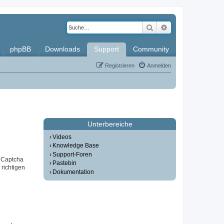
Suche
Erweiterte Such
phpBB
Downloads
Support
Community
Registrieren
Anmelden
Unterbereiche
Videos
Knowledge Base
Support-Foren
r Captcha
Pastebin
 richtigen
Dokumentation