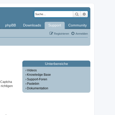
Suche
Erweiterte Such
phpBB
Downloads
Support
Community
Registrieren
Anmelden
Unterbereiche
Videos
Knowledge Base
Support-Foren
r Captcha
Pastebin
 richtigen
Dokumentation