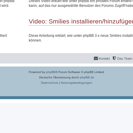
 in phpBB
Dieses Video erklärt wie unter phpBB ein privates Forum erstell
 wird.
kann, auf das nur ausgewählte Benutzer des Forums Zugriff hab
Video: Smilies installieren/hinzufüge
liert
Diese Anleitung erklärt, wie unter phpBB 3.x neue Smilies install
können.
Kontakt
Das Team
Powered by
phpBB
® Forum Software © phpBB Limited
Deutsche Übersetzung durch
phpBB.de
Datenschutz
|
Nutzungsbedingungen