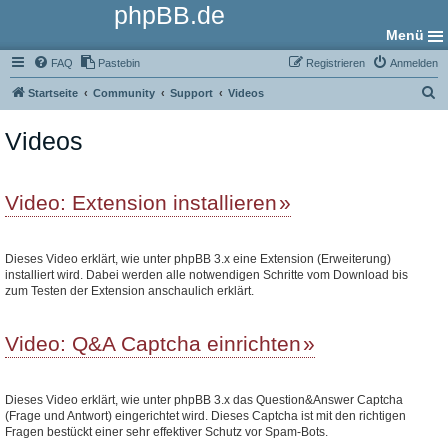
phpBB.de
Menü
FAQ
Pastebin
Registrieren
Anmelden
S
Startseite
Community
Support
Videos
u
Videos
c
h
e
Video: Extension installieren
Dieses Video erklärt, wie unter phpBB 3.x eine Extension (Erweiterung)
installiert wird. Dabei werden alle notwendigen Schritte vom Download bis
zum Testen der Extension anschaulich erklärt.
Video: Q&A Captcha einrichten
Dieses Video erklärt, wie unter phpBB 3.x das Question&Answer Captcha
(Frage und Antwort) eingerichtet wird. Dieses Captcha ist mit den richtigen
Fragen bestückt einer sehr effektiver Schutz vor Spam-Bots.