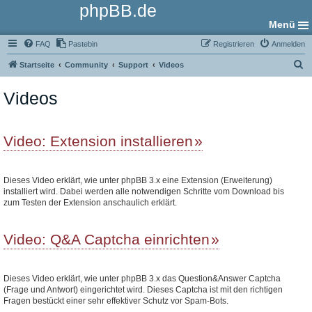
phpBB.de
Menü
FAQ
Pastebin
Registrieren
Anmelden
S
Startseite
Community
Support
Videos
u
Videos
c
h
e
Video: Extension installieren
Dieses Video erklärt, wie unter phpBB 3.x eine Extension (Erweiterung)
installiert wird. Dabei werden alle notwendigen Schritte vom Download bis
zum Testen der Extension anschaulich erklärt.
Video: Q&A Captcha einrichten
Dieses Video erklärt, wie unter phpBB 3.x das Question&Answer Captcha
(Frage und Antwort) eingerichtet wird. Dieses Captcha ist mit den richtigen
Fragen bestückt einer sehr effektiver Schutz vor Spam-Bots.