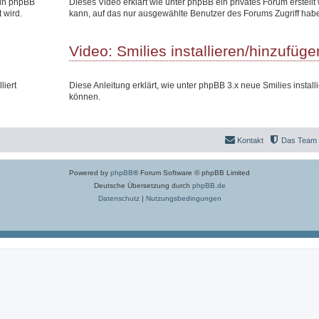
 in phpBB
Dieses Video erklärt wie unter phpBB ein privates Forum erstell
 wird.
kann, auf das nur ausgewählte Benutzer des Forums Zugriff hab
Video: Smilies installieren/hinzufüge
liert
Diese Anleitung erklärt, wie unter phpBB 3.x neue Smilies install
können.
Kontakt
Das Team
Powered by
phpBB
® Forum Software © phpBB Limited
Deutsche Übersetzung durch
phpBB.de
Datenschutz
|
Nutzungsbedingungen