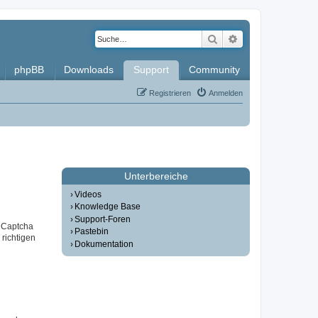
Suche
Erweiterte Such
phpBB
Downloads
Support
Community
Registrieren
Anmelden
Unterbereiche
Videos
Knowledge Base
Support-Foren
r Captcha
Pastebin
 richtigen
Dokumentation