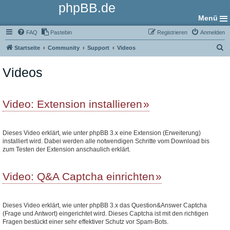
phpBB.de
Menü
FAQ
Pastebin
Registrieren
Anmelden
S
Startseite
Community
Support
Videos
u
Videos
c
h
e
Video: Extension installieren
Dieses Video erklärt, wie unter phpBB 3.x eine Extension (Erweiterung)
installiert wird. Dabei werden alle notwendigen Schritte vom Download bis
zum Testen der Extension anschaulich erklärt.
Video: Q&A Captcha einrichten
Dieses Video erklärt, wie unter phpBB 3.x das Question&Answer Captcha
(Frage und Antwort) eingerichtet wird. Dieses Captcha ist mit den richtigen
Fragen bestückt einer sehr effektiver Schutz vor Spam-Bots.