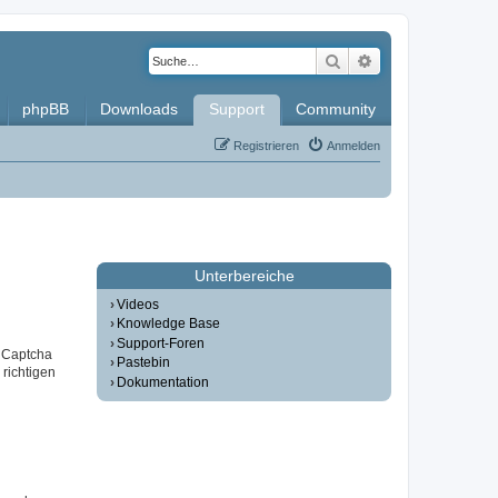
Suche
Erweiterte Such
phpBB
Downloads
Support
Community
Registrieren
Anmelden
Unterbereiche
Videos
Knowledge Base
Support-Foren
r Captcha
Pastebin
 richtigen
Dokumentation