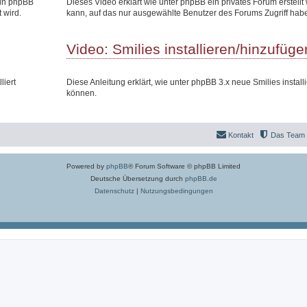
 in phpBB
Dieses Video erklärt wie unter phpBB ein privates Forum erstell
 wird.
kann, auf das nur ausgewählte Benutzer des Forums Zugriff hab
Video: Smilies installieren/hinzufüge
liert
Diese Anleitung erklärt, wie unter phpBB 3.x neue Smilies install
können.
Kontakt
Das Team
Powered by
phpBB
® Forum Software © phpBB Limited
Deutsche Übersetzung durch
phpBB.de
Datenschutz
|
Nutzungsbedingungen