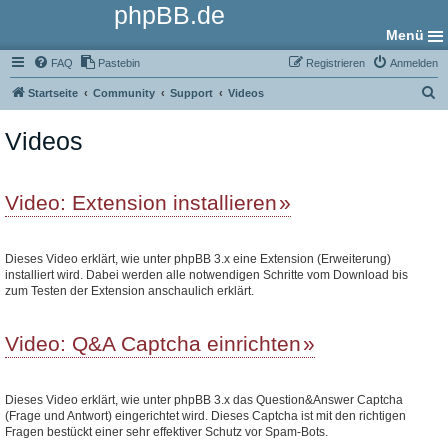
phpBB.de
Menü
FAQ
Pastebin
Registrieren
Anmelden
S
Startseite
Community
Support
Videos
u
Videos
c
h
e
Video: Extension installieren
Dieses Video erklärt, wie unter phpBB 3.x eine Extension (Erweiterung)
installiert wird. Dabei werden alle notwendigen Schritte vom Download bis
zum Testen der Extension anschaulich erklärt.
Video: Q&A Captcha einrichten
Dieses Video erklärt, wie unter phpBB 3.x das Question&Answer Captcha
(Frage und Antwort) eingerichtet wird. Dieses Captcha ist mit den richtigen
Fragen bestückt einer sehr effektiver Schutz vor Spam-Bots.