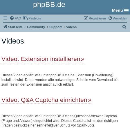
phpBB.de
Menü
FAQ
Pastebin
Registrieren
Anmelden
S
Startseite
Community
Support
Videos
u
Videos
c
h
e
Video: Extension installieren
Dieses Video erklärt, wie unter phpBB 3.x eine Extension (Erweiterung)
installiert wird. Dabei werden alle notwendigen Schritte vom Download bis
zum Testen der Extension anschaulich erklärt.
Video: Q&A Captcha einrichten
Dieses Video erklärt, wie unter phpBB 3.x das Question&Answer Captcha
(Frage und Antwort) eingerichtet wird. Dieses Captcha ist mit den richtigen
Fragen bestückt einer sehr effektiver Schutz vor Spam-Bots.