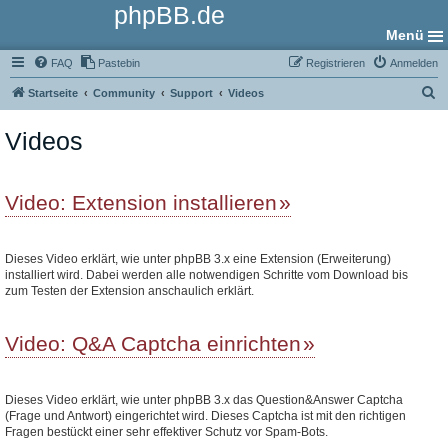
phpBB.de
Menü
FAQ
Pastebin
Registrieren
Anmelden
S
Startseite
Community
Support
Videos
u
Videos
c
h
e
Video: Extension installieren
Dieses Video erklärt, wie unter phpBB 3.x eine Extension (Erweiterung)
installiert wird. Dabei werden alle notwendigen Schritte vom Download bis
zum Testen der Extension anschaulich erklärt.
Video: Q&A Captcha einrichten
Dieses Video erklärt, wie unter phpBB 3.x das Question&Answer Captcha
(Frage und Antwort) eingerichtet wird. Dieses Captcha ist mit den richtigen
Fragen bestückt einer sehr effektiver Schutz vor Spam-Bots.