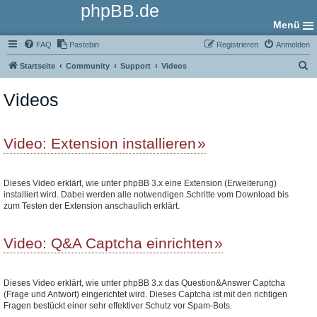
phpBB.de
Menü
FAQ
Pastebin
Registrieren
Anmelden
S
Startseite
Community
Support
Videos
u
Videos
c
h
e
Video: Extension installieren
Dieses Video erklärt, wie unter phpBB 3.x eine Extension (Erweiterung)
installiert wird. Dabei werden alle notwendigen Schritte vom Download bis
zum Testen der Extension anschaulich erklärt.
Video: Q&A Captcha einrichten
Dieses Video erklärt, wie unter phpBB 3.x das Question&Answer Captcha
(Frage und Antwort) eingerichtet wird. Dieses Captcha ist mit den richtigen
Fragen bestückt einer sehr effektiver Schutz vor Spam-Bots.