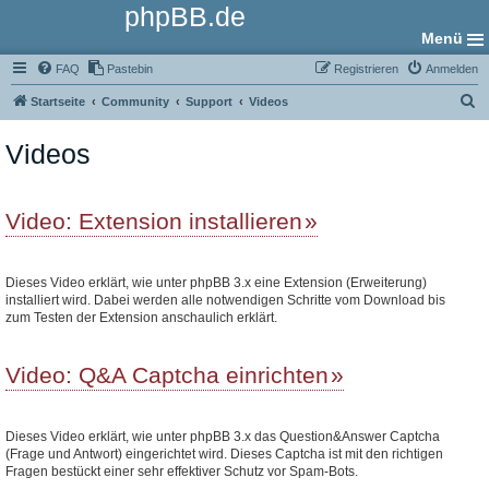
phpBB.de
Menü
FAQ
Pastebin
Registrieren
Anmelden
S
Startseite
Community
Support
Videos
u
Videos
c
h
e
Video: Extension installieren
Dieses Video erklärt, wie unter phpBB 3.x eine Extension (Erweiterung)
installiert wird. Dabei werden alle notwendigen Schritte vom Download bis
zum Testen der Extension anschaulich erklärt.
Video: Q&A Captcha einrichten
Dieses Video erklärt, wie unter phpBB 3.x das Question&Answer Captcha
(Frage und Antwort) eingerichtet wird. Dieses Captcha ist mit den richtigen
Fragen bestückt einer sehr effektiver Schutz vor Spam-Bots.