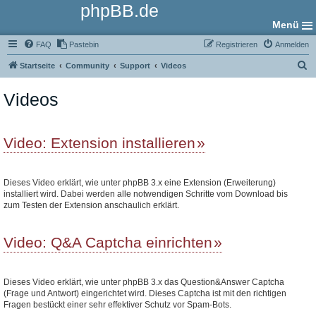
phpBB.de
Menü
FAQ
Pastebin
Registrieren
Anmelden
S
Startseite
Community
Support
Videos
u
Videos
c
h
e
Video: Extension installieren
Dieses Video erklärt, wie unter phpBB 3.x eine Extension (Erweiterung)
installiert wird. Dabei werden alle notwendigen Schritte vom Download bis
zum Testen der Extension anschaulich erklärt.
Video: Q&A Captcha einrichten
Dieses Video erklärt, wie unter phpBB 3.x das Question&Answer Captcha
(Frage und Antwort) eingerichtet wird. Dieses Captcha ist mit den richtigen
Fragen bestückt einer sehr effektiver Schutz vor Spam-Bots.