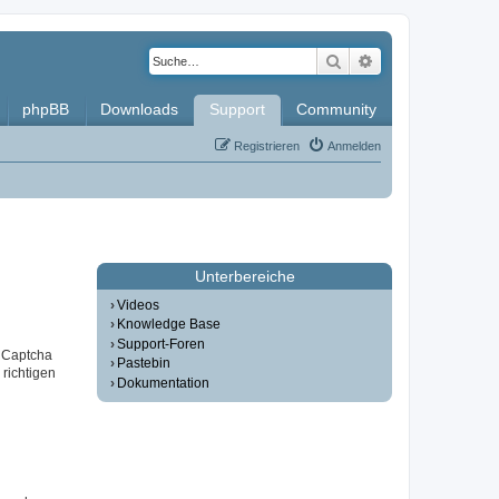
Suche
Erweiterte Such
phpBB
Downloads
Support
Community
Registrieren
Anmelden
Unterbereiche
Videos
Knowledge Base
Support-Foren
r Captcha
Pastebin
 richtigen
Dokumentation