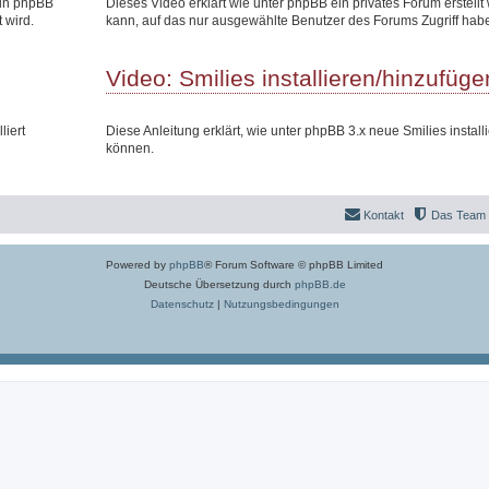
 in phpBB
Dieses Video erklärt wie unter phpBB ein privates Forum erstell
 wird.
kann, auf das nur ausgewählte Benutzer des Forums Zugriff hab
Video: Smilies installieren/hinzufüge
liert
Diese Anleitung erklärt, wie unter phpBB 3.x neue Smilies install
können.
Kontakt
Das Team
Powered by
phpBB
® Forum Software © phpBB Limited
Deutsche Übersetzung durch
phpBB.de
Datenschutz
|
Nutzungsbedingungen