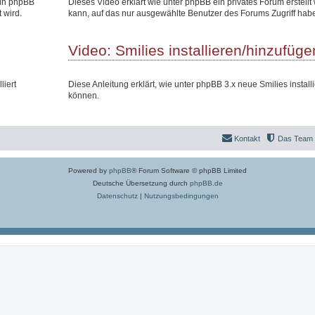
 in phpBB
Dieses Video erklärt wie unter phpBB ein privates Forum erstell
 wird.
kann, auf das nur ausgewählte Benutzer des Forums Zugriff hab
Video: Smilies installieren/hinzufüge
liert
Diese Anleitung erklärt, wie unter phpBB 3.x neue Smilies install
können.
Kontakt
Das Team
Powered by
phpBB
® Forum Software © phpBB Limited
Deutsche Übersetzung durch
phpBB.de
Datenschutz
|
Nutzungsbedingungen