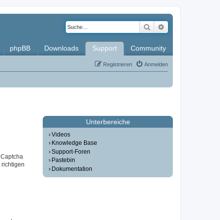
Suche
Erweiterte Such
phpBB
Downloads
Support
Community
Registrieren
Anmelden
Unterbereiche
Videos
Knowledge Base
Support-Foren
r Captcha
Pastebin
 richtigen
Dokumentation