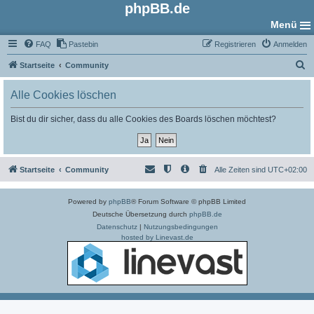
phpBB.de
Menü
FAQ
Pastebin
Registrieren
Anmelden
S
Startseite
Community
u
Alle Cookies löschen
c
h
Bist du dir sicher, dass du alle Cookies des Boards löschen möchtest?
e
Startseite
Community
Alle Zeiten sind
UTC+02:00
Powered by
phpBB
® Forum Software © phpBB Limited
Deutsche Übersetzung durch
phpBB.de
Datenschutz
|
Nutzungsbedingungen
hosted by Linevast.de