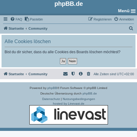
phpBB.de
Menü
FAQ
Pastebin
Registrieren
Anmelden
S
Startseite
Community
u
Alle Cookies löschen
c
h
Bist du dir sicher, dass du alle Cookies des Boards löschen möchtest?
e
Startseite
Community
Alle Zeiten sind
UTC+02:00
Powered by
phpBB
® Forum Software © phpBB Limited
Deutsche Übersetzung durch
phpBB.de
Datenschutz
|
Nutzungsbedingungen
hosted by Linevast.de