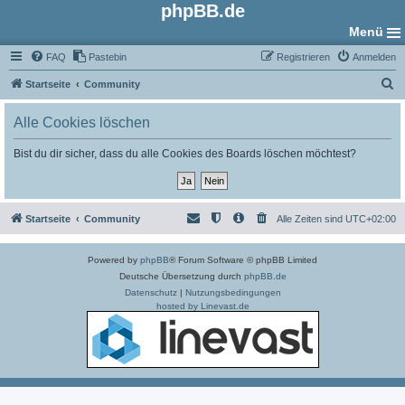
phpBB.de
Menü
FAQ
Pastebin
Registrieren
Anmelden
S
Startseite
Community
u
Alle Cookies löschen
c
h
Bist du dir sicher, dass du alle Cookies des Boards löschen möchtest?
e
Startseite
Community
Alle Zeiten sind
UTC+02:00
Powered by
phpBB
® Forum Software © phpBB Limited
Deutsche Übersetzung durch
phpBB.de
Datenschutz
|
Nutzungsbedingungen
hosted by Linevast.de