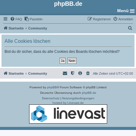
phpBB.de
Menü
FAQ
Pastebin
Registrieren
Anmelden
S
Startseite
Community
u
Alle Cookies löschen
c
h
Bist du dir sicher, dass du alle Cookies des Boards löschen möchtest?
e
Startseite
Community
Alle Zeiten sind
UTC+02:00
Powered by
phpBB
® Forum Software © phpBB Limited
Deutsche Übersetzung durch
phpBB.de
Datenschutz
|
Nutzungsbedingungen
hosted by Linevast.de