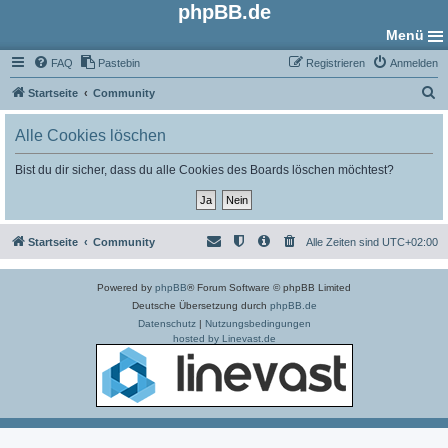
phpBB.de
Menü
FAQ
Pastebin
Registrieren
Anmelden
S
Startseite
Community
u
Alle Cookies löschen
c
h
Bist du dir sicher, dass du alle Cookies des Boards löschen möchtest?
e
Startseite
Community
Alle Zeiten sind
UTC+02:00
Powered by
phpBB
® Forum Software © phpBB Limited
Deutsche Übersetzung durch
phpBB.de
Datenschutz
|
Nutzungsbedingungen
hosted by Linevast.de