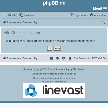
phpBB.de
Menü
FAQ
Pastebin
Registrieren
Anmelden
S
Startseite
Community
u
Alle Cookies löschen
c
h
Bist du dir sicher, dass du alle Cookies des Boards löschen möchtest?
e
Startseite
Community
Alle Zeiten sind
UTC+02:00
Powered by
phpBB
® Forum Software © phpBB Limited
Deutsche Übersetzung durch
phpBB.de
Datenschutz
|
Nutzungsbedingungen
hosted by Linevast.de