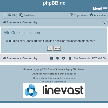
phpBB.de
Menü
FAQ
Pastebin
Registrieren
Anmelden
S
Startseite
Community
u
Alle Cookies löschen
c
h
Bist du dir sicher, dass du alle Cookies des Boards löschen möchtest?
e
Startseite
Community
Alle Zeiten sind
UTC+02:00
Powered by
phpBB
® Forum Software © phpBB Limited
Deutsche Übersetzung durch
phpBB.de
Datenschutz
|
Nutzungsbedingungen
hosted by Linevast.de