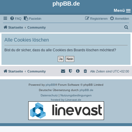
phpBB.de
Menü
FAQ
Pastebin
Registrieren
Anmelden
S
Startseite
Community
u
Alle Cookies löschen
c
h
Bist du dir sicher, dass du alle Cookies des Boards löschen möchtest?
e
Startseite
Community
Alle Zeiten sind
UTC+02:00
Powered by
phpBB
® Forum Software © phpBB Limited
Deutsche Übersetzung durch
phpBB.de
Datenschutz
|
Nutzungsbedingungen
hosted by Linevast.de