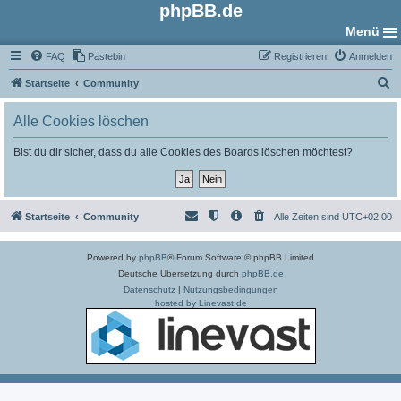
phpBB.de
Menü
FAQ
Pastebin
Registrieren
Anmelden
S
Startseite
Community
u
Alle Cookies löschen
c
h
Bist du dir sicher, dass du alle Cookies des Boards löschen möchtest?
e
Startseite
Community
Alle Zeiten sind
UTC+02:00
Powered by
phpBB
® Forum Software © phpBB Limited
Deutsche Übersetzung durch
phpBB.de
Datenschutz
|
Nutzungsbedingungen
hosted by Linevast.de