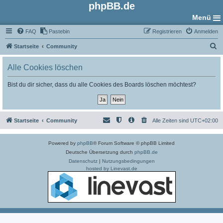
phpBB.de
Menü
FAQ
Pastebin
Registrieren
Anmelden
S
Startseite
Community
u
Alle Cookies löschen
c
h
Bist du dir sicher, dass du alle Cookies des Boards löschen möchtest?
e
Startseite
Community
Alle Zeiten sind
UTC+02:00
Powered by
phpBB
® Forum Software © phpBB Limited
Deutsche Übersetzung durch
phpBB.de
Datenschutz
|
Nutzungsbedingungen
hosted by Linevast.de