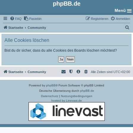
phpBB.de
Menü
FAQ
Pastebin
Registrieren
Anmelden
S
Startseite
Community
u
Alle Cookies löschen
c
h
Bist du dir sicher, dass du alle Cookies des Boards löschen möchtest?
e
Startseite
Community
Alle Zeiten sind
UTC+02:00
Powered by
phpBB
® Forum Software © phpBB Limited
Deutsche Übersetzung durch
phpBB.de
Datenschutz
|
Nutzungsbedingungen
hosted by Linevast.de