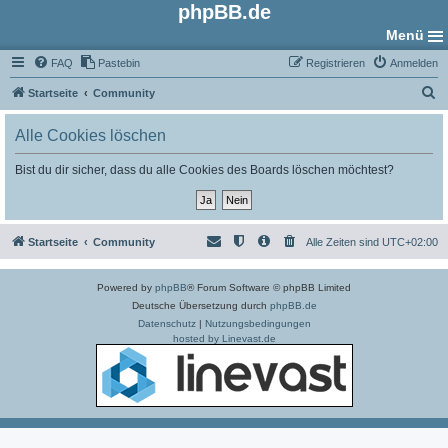
phpBB.de
Menü
FAQ
Pastebin
Registrieren
Anmelden
S
Startseite
Community
u
Alle Cookies löschen
c
h
Bist du dir sicher, dass du alle Cookies des Boards löschen möchtest?
e
Startseite
Community
Alle Zeiten sind
UTC+02:00
Powered by
phpBB
® Forum Software © phpBB Limited
Deutsche Übersetzung durch
phpBB.de
Datenschutz
|
Nutzungsbedingungen
hosted by Linevast.de