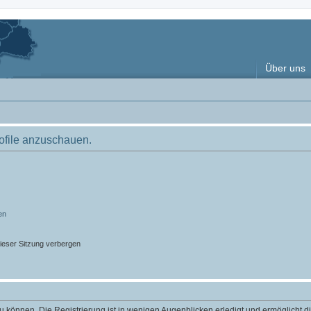
Über uns
rofile anzuschauen.
en
ieser Sitzung verbergen
 können. Die Registrierung ist in wenigen Augenblicken erledigt und ermöglicht di