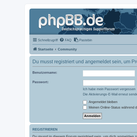
Schnellzugriff
FAQ
Pastebin
Startseite
Community
Du musst registriert und angemeldet sein, um P
Benutzername:
Passwort:
Ich habe mein Passwort vergessen
Die Aktivierungs-E-Mail erneut send
Angemeldet bleiben
Meinen Online-Status während d
REGISTRIEREN
Du musst in diesem Forum registriert sein, um dich anmelden zu