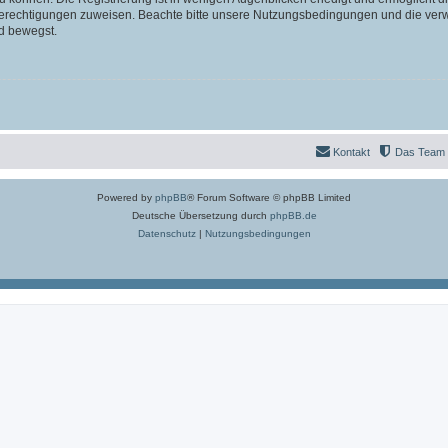
 Berechtigungen zuweisen. Beachte bitte unsere Nutzungsbedingungen und die verwa
d bewegst.
Kontakt
Das Team
Powered by
phpBB
® Forum Software © phpBB Limited
Deutsche Übersetzung durch
phpBB.de
Datenschutz
|
Nutzungsbedingungen