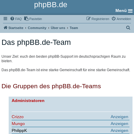
phpBB.de
Menü
FAQ
Pastebin
Registrieren
Anmelden
S
Startseite
Community
Über uns
Team
u
Das phpBB.de-Team
c
h
e
Unser Ziel: euch den besten phpBB-Support im deutschsprachigen Raum zu
bieten.
Das phpBB.de-Team ist eine starke Gemeinschaft für eine starke Gemeinschaft.
Die Gruppen des phpBB.de-Teams
Administratoren
Crizzo
Anzeigen
Mungo
Anzeigen
PhilippK
Anzeigen