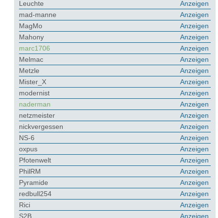
Leuchte
Anzeigen
mad-manne
Anzeigen
MagMo
Anzeigen
Mahony
Anzeigen
marc1706
Anzeigen
Melmac
Anzeigen
Metzle
Anzeigen
Mister_X
Anzeigen
modernist
Anzeigen
naderman
Anzeigen
netzmeister
Anzeigen
nickvergessen
Anzeigen
NS-6
Anzeigen
oxpus
Anzeigen
Pfotenwelt
Anzeigen
PhilRM
Anzeigen
Pyramide
Anzeigen
redbull254
Anzeigen
Rici
Anzeigen
S2B
Anzeigen