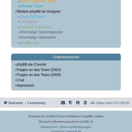
Public Relations-Team
Website-Team
Weitere phpBB.de Gruppen
Show-Off Team
Übersetzer
Valued Contributors
Ehemalige Teammitglieder
Ehemalige Übersetzer
phpBB.com
Unterbereiche
phpBB.de-Chronik
Fragen an das Team (2004)
Fragen an das Team (2009)
Chat
Impressum
Startseite
Community
Alle Zeiten sind
UTC+02:00
Powered by
phpBB
® Forum Software © phpBB Limited
Deutsche Übersetzung durch
phpBB.de
Datenschutz
|
Nutzungsbedingungen
hosted by Linevast.de