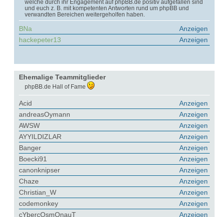
welche durch ihr Engagement auf phpBB.de positiv aufgefallen sind
und euch z. B. mit kompetenten Antworten rund um phpBB und
verwandten Bereichen weitergeholfen haben.
BNa
Anzeigen
hackepeter13
Anzeigen
Ehemalige Teammitglieder
phpBB.de Hall of Fame
Acid
Anzeigen
andreasOymann
Anzeigen
AWSW
Anzeigen
AYYILDIZLAR
Anzeigen
Banger
Anzeigen
Boecki91
Anzeigen
canonknipser
Anzeigen
Chaze
Anzeigen
Christian_W
Anzeigen
codemonkey
Anzeigen
cYbercOsmOnauT
Anzeigen