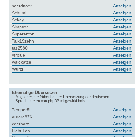
saerdnaer
Anzeigen
Schumi
Anzeigen
Sekey
Anzeigen
Simpson
Anzeigen
Superanton
Anzeigen
Talk19zehn
Anzeigen
tas2580
Anzeigen
vfrblue
Anzeigen
waldkatze
Anzeigen
Würzi
Anzeigen
Ehemalige Übersetzer
Mitglieder, die früher bei der Übersetzung der deutschen
Sprachdateien von phpBB mitgewirkt haben.
7emper5i
Anzeigen
aurora876
Anzeigen
cgerharz
Anzeigen
Light Lan
Anzeigen