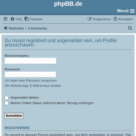
phpBB.de
Menü
FAQ
Pastebin
Registrieren
Anmelden
S
Startseite
Community
u
Du musst registriert und angemeldet sein, um Profile
c
anzuschauen.
h
Benutzername:
e
Passwort:
Ich habe mein Passwort vergessen
Die Aktivierungs-E-Mail erneut senden
Angemeldet bleiben
Meinen Online-Status während dieser Sitzung verbergen
REGISTRIEREN
Du musst in diesem Forum registriert sein, um dich anmelden zu können. Die