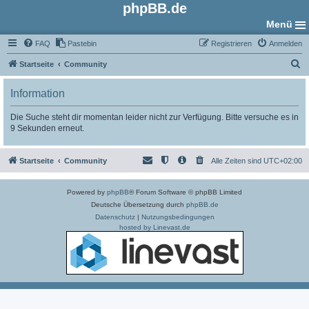
phpBB.de
Menü
FAQ
Pastebin
Registrieren
Anmelden
S
Startseite
Community
u
Information
c
h
Die Suche steht dir momentan leider nicht zur Verfügung. Bitte versuche es in
9 Sekunden erneut.
e
Startseite
Community
Alle Zeiten sind
UTC+02:00
Powered by
phpBB
® Forum Software © phpBB Limited
Deutsche Übersetzung durch
phpBB.de
Datenschutz
|
Nutzungsbedingungen
hosted by Linevast.de