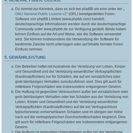
4. GENERAL PUBLIC LICENSE
Du nimmst zur Kenntnis, dass es sich bei phpBB um eine unter der „
GNU General Public License v2
“ (GPL) bereitgestellten Foren-
Software von phpBB Limited (www.phpbb.com) handelt;
deutschsprachige Informationen werden durch die deutschsprachige
Community unter www.phpbb.de zur Verfügung gestellt. Beide haben
keinen Einfluss auf die Art und Weise, wie die Software verwendet
wird. Sie können insbesondere die Verwendung der Software für
bestimmte Zwecke nicht untersagen oder auf Inhalte fremder Foren
Einfluss nehmen.
5. GEWÄHRLEISTUNG
Der Betreiber haftet mit Ausnahme der Verletzung von Leben, Körper
und Gesundheit und der Verletzung wesentlicher Vertragspflichten
(Kardinalpflichten) nur für Schäden, die auf ein vorsätzliches oder
grob fahrlässiges Verhalten zurückzuführen sind. Dies gilt auch für
mittelbare Folgeschäden wie insbesondere entgangenen Gewinn.
Die Haftung ist gegenüber Verbrauchern außer bei vorsätzlichem oder
grob fahrlässigem Verhalten oder bei Schäden aus der Verletzung von
Leben, Körper und Gesundheit und der Verletzung wesentlicher
Vertragspflichten (Kardinalpflichten) auf die bei Vertragsschluss
typischerweise vorhersehbaren Schäden und im übrigen der Höhe
nach auf die vertragstypischen Durchschnittsschäden begrenzt. Dies
gilt auch für mittelbare Folgeschäden wie insbesondere entgangenen
Gewinn.
Die Haftung ist gegenüber Unternehmern außer bei der Verletzung