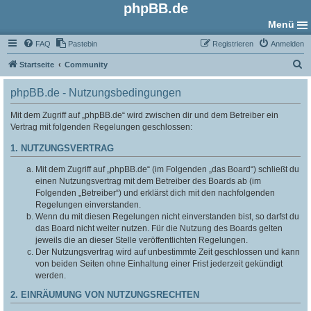
phpBB.de
Menü
FAQ
Pastebin
Registrieren
Anmelden
S
Startseite
Community
u
phpBB.de - Nutzungsbedingungen
c
h
Mit dem Zugriff auf „phpBB.de“ wird zwischen dir und dem Betreiber ein
Vertrag mit folgenden Regelungen geschlossen:
e
1. NUTZUNGSVERTRAG
Mit dem Zugriff auf „phpBB.de“ (im Folgenden „das Board“) schließt du
einen Nutzungsvertrag mit dem Betreiber des Boards ab (im
Folgenden „Betreiber“) und erklärst dich mit den nachfolgenden
Regelungen einverstanden.
Wenn du mit diesen Regelungen nicht einverstanden bist, so darfst du
das Board nicht weiter nutzen. Für die Nutzung des Boards gelten
jeweils die an dieser Stelle veröffentlichten Regelungen.
Der Nutzungsvertrag wird auf unbestimmte Zeit geschlossen und kann
von beiden Seiten ohne Einhaltung einer Frist jederzeit gekündigt
werden.
2. EINRÄUMUNG VON NUTZUNGSRECHTEN