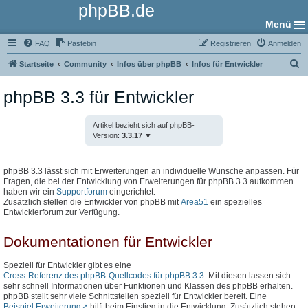
phpBB.de
Menü
FAQ
Pastebin
Registrieren
Anmelden
S
Startseite
Community
Infos über phpBB
Infos für Entwickler
u
phpBB 3.3 für Entwickler
c
h
Artikel bezieht sich auf phpBB-
e
Version:
3.3.17
phpBB 3.3 lässt sich mit Erweiterungen an individuelle Wünsche anpassen. Für
Fragen, die bei der Entwicklung von Erweiterungen für phpBB 3.3 aufkommen
haben wir ein
Supportforum
eingerichtet.
Zusätzlich stellen die Entwickler von phpBB mit
Area51
ein spezielles
Entwicklerforum zur Verfügung.
Dokumentationen für Entwickler
Speziell für Entwickler gibt es eine
Cross-Referenz des phpBB-Quellcodes für phpBB 3.3
. Mit diesen lassen sich
sehr schnell Informationen über Funktionen und Klassen des phpBB erhalten.
phpBB stellt sehr viele Schnittstellen speziell für Entwickler bereit. Eine
Beispiel Erweiterung
hilft beim Einstieg in die Entwicklung. Zusätzlich stehen