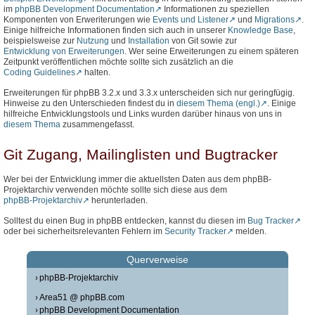
im
phpBB Development Documentation
Informationen zu speziellen
Komponenten von Erweriterungen wie
Events und Listener
und
Migrations
.
Einige hilfreiche Informationen finden sich auch in unserer
Knowledge Base
,
beispielsweise zur
Nutzung
und
Installation
von Git sowie zur
Entwicklung von Erweiterungen
. Wer seine Erweiterungen zu einem späteren
Zeitpunkt veröffentlichen möchte sollte sich zusätzlich an die
Coding Guidelines
halten.
Erweiterungen für phpBB 3.2.x und 3.3.x unterscheiden sich nur geringfügig.
Hinweise zu den Unterschieden findest du in
diesem Thema (engl.)
. Einige
hilfreiche Entwicklungstools und Links wurden darüber hinaus von uns in
diesem Thema
zusammengefasst.
Git Zugang, Mailinglisten und Bugtracker
Wer bei der Entwicklung immer die aktuellsten Daten aus dem phpBB-
Projektarchiv verwenden möchte sollte sich diese aus dem
phpBB-Projektarchiv
herunterladen.
Solltest du einen Bug in phpBB entdecken, kannst du diesen im
Bug Tracker
oder bei sicherheitsrelevanten Fehlern im
Security Tracker
melden.
Querverweise
phpBB-Projektarchiv
Area51 @ phpBB.com
phpBB Development Documentation